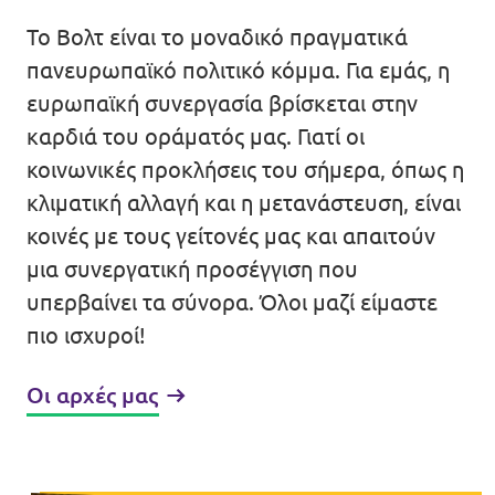
Βολτ Πορτογαλίας
Το Βολτ είναι το μοναδικό πραγματικά
πανευρωπαϊκό πολιτικό κόμμα. Για εμάς, η
Οι άνθρωποι του Βολτ
ευρωπαϊκή συνεργασία βρίσκεται στην
καρδιά του οράματός μας. Γιατί οι
Κάνε Δωρεά
κοινωνικές προκλήσεις του σήμερα, όπως η
κλιματική αλλαγή και η μετανάστευση, είναι
Γίνε Μέλος
κοινές με τους γείτονές μας και απαιτούν
μια συνεργατική προσέγγιση που
Γίνε Φίλος
υπερβαίνει τα σύνορα. Όλοι μαζί είμαστε
πιο ισχυροί!
Οι αρχές μας
Έλα μαζί μας!