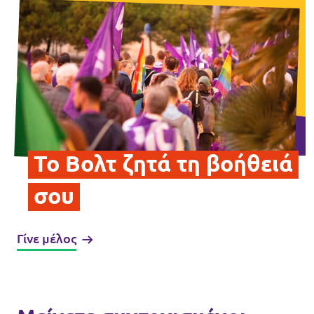
Επικοινωνία
Καταστατικό
Πολιτική απορρήτου
Όροι Χρήσης
Εσωτερικό δίκτυο (Intranet)
Το Βολτ ζητά τη βοήθειά
σου
Γίνε μέλος