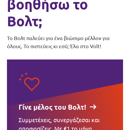
βοηθήσω το
Βολτ;
Το Βολτ παλεύει για ένα βιώσιμο μέλλον για
όλους. Το πιστεύεις κι εσύ; Έλα στο Volt!
Γίνε μέλος του Βολτ!
Συμμετέχεις, συνεργάζεσαι και
αποφασίζεις. Με €1 το μήνα.