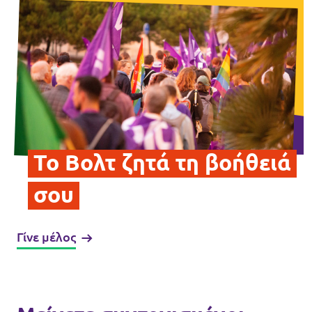
Επικοινωνία
Καταστατικό
Πολιτική απορρήτου
Όροι Χρήσης
Εσωτερικό δίκτυο (Intranet)
Το Βολτ ζητά τη βοήθειά
σου
Γίνε μέλος