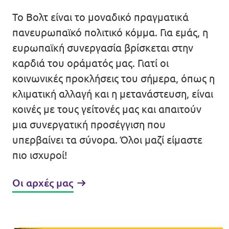
Βολτ Πορτογαλίας
Το Βολτ είναι το μοναδικό πραγματικά
πανευρωπαϊκό πολιτικό κόμμα. Για εμάς, η
Οι άνθρωποι του Βολτ
ευρωπαϊκή συνεργασία βρίσκεται στην
καρδιά του οράματός μας. Γιατί οι
Κάνε Δωρεά
κοινωνικές προκλήσεις του σήμερα, όπως η
κλιματική αλλαγή και η μετανάστευση, είναι
Γίνε Μέλος
κοινές με τους γείτονές μας και απαιτούν
μια συνεργατική προσέγγιση που
Γίνε Φίλος
υπερβαίνει τα σύνορα. Όλοι μαζί είμαστε
πιο ισχυροί!
Οι αρχές μας
Έλα μαζί μας!