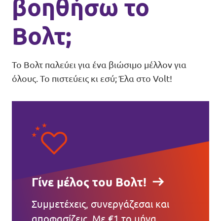
βοηθήσω το
Βολτ;
Το Βολτ παλεύει για ένα βιώσιμο μέλλον για
όλους. Το πιστεύεις κι εσύ; Έλα στο Volt!
Γίνε μέλος του Βολτ!
Συμμετέχεις, συνεργάζεσαι και
αποφασίζεις. Με €1 το μήνα.