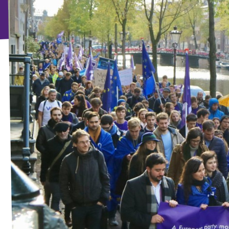
Βολτ Πορτογαλίας
Οι άνθρωποι του Βολτ
Κάνε Δωρεά
Γίνε Μέλος
Γίνε Φίλος
Έλα μαζί μας!