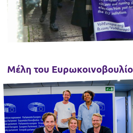
Επικοινωνία
Καταστατικό
Πολιτική απορρήτου
Όροι Χρήσης
Εσωτερικό δίκτυο (Intranet)
Μέλη του Ευρωκοινοβουλί