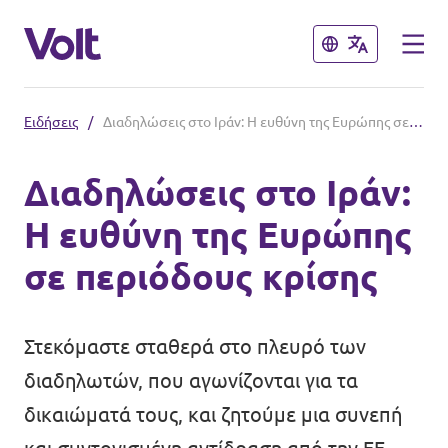
Κλείσιμο
Κλείσιμο
Ειδήσεις
/
Διαδηλώσεις στο Ιράν: Η ευθύνη της Ευρώπης σε περιόδους κρίσης
Άλλα Βολτ που μας αρέσουν
Διαδηλώσεις στο Ιράν:
Βολτ Κύπρου
Η ευθύνη της Ευρώπης
Πολιτικές
Βολτ Γερμανίας
σε περιόδους κρίσης
Βολτ Ολλανδίας
Σχετικά με το Volt
Βολτ Ισπανίας
Στεκόμαστε σταθερά στο πλευρό των
Ειδήσεις
διαδηλωτών, που αγωνίζονται για τα
Βολτ Γαλλίας
δικαιώματά τους, και ζητούμε μια συνεπή
Εκδηλώσεις
Βόλτ Ηνωμένου Βασιλείου