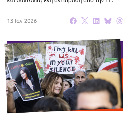
και συντονισμένη αντίδραση από την ΕΕ.
Βολτ Πορτογαλίας
13 Ιαν 2026
Οι άνθρωποι του Βολτ
Κάνε Δωρεά
Γίνε Μέλος
Γίνε Φίλος
Έλα μαζί μας!