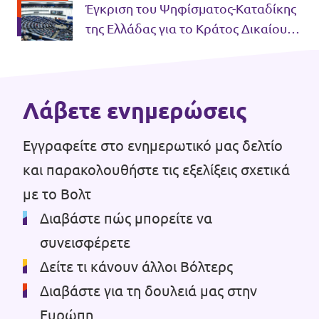
Έγκριση του Ψηφίσματος-Καταδίκης
Βολτ Πορτογαλίας
της Ελλάδας για το Κράτος Δικαίου
από το Ευρωκοινοβούλιο
Οι άνθρωποι του Βολτ
Κάνε Δωρεά
Λάβετε ενημερώσεις
Γίνε Μέλος
Εγγραφείτε στο ενημερωτικό μας δελτίο
και παρακολουθήστε τις εξελίξεις σχετικά
Γίνε Φίλος
με το Βολτ
Διαβάστε πώς μπορείτε να
συνεισφέρετε
Έλα μαζί μας!
Δείτε τι κάνουν άλλοι Βόλτερς
Διαβάστε για τη δουλειά μας στην
Ευρώπη