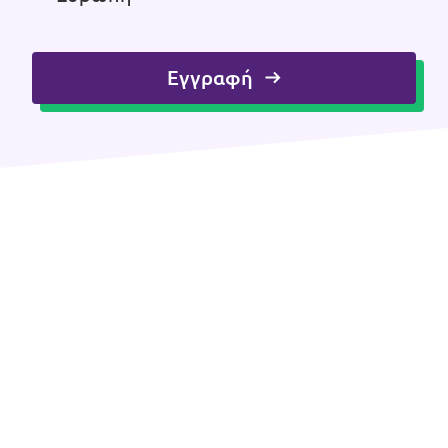
Επικοινωνία
Εγγραφή
Καταστατικό
Πολιτική απορρήτου
Όροι Χρήσης
Εσωτερικό δίκτυο (Intranet)