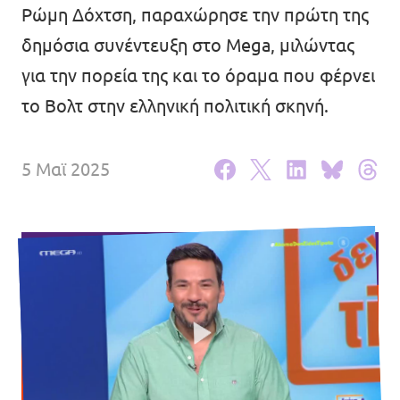
Ρώμη Δόχτση, παραχώρησε την πρώτη της
Βολτ Πορτογαλίας
δημόσια συνέντευξη στο Mega, μιλώντας
για την πορεία της και το όραμα που φέρνει
Οι άνθρωποι του Βολτ
το Βολτ στην ελληνική πολιτική σκηνή.
Κάνε Δωρεά
5 Μαϊ 2025
Γίνε Μέλος
Γίνε Φίλος
Έλα μαζί μας!