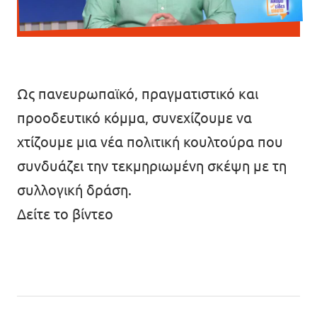
Επικοινωνία
Καταστατικό
Πολιτική απορρήτου
Ως πανευρωπαϊκό, πραγματιστικό και
προοδευτικό κόμμα, συνεχίζουμε να
Όροι Χρήσης
χτίζουμε μια νέα πολιτική κουλτούρα που
Εσωτερικό δίκτυο (Intranet)
συνδυάζει την τεκμηριωμένη σκέψη με τη
συλλογική δράση.
Δείτε το βίντεο