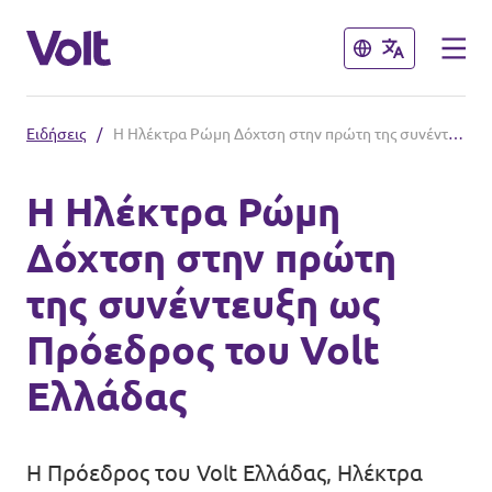
Κλείσιμο
Κλείσιμο
Ειδήσεις
/
Η Ηλέκτρα Ρώμη Δόχτση στην πρώτη της συνέντευξη ως Πρόεδρος του Volt Ελλάδας
Άλλα Βολτ που μας αρέσουν
Η Ηλέκτρα Ρώμη
Βολτ Κύπρου
Δόχτση στην πρώτη
Πολιτικές
Βολτ Γερμανίας
της συνέντευξη ως
Βολτ Ολλανδίας
Σχετικά με το Volt
Πρόεδρος του Volt
Βολτ Ισπανίας
Ελλάδας
Ειδήσεις
Βολτ Γαλλίας
Εκδηλώσεις
Βόλτ Ηνωμένου Βασιλείου
Η Πρόεδρος του Volt Ελλάδας, Ηλέκτρα