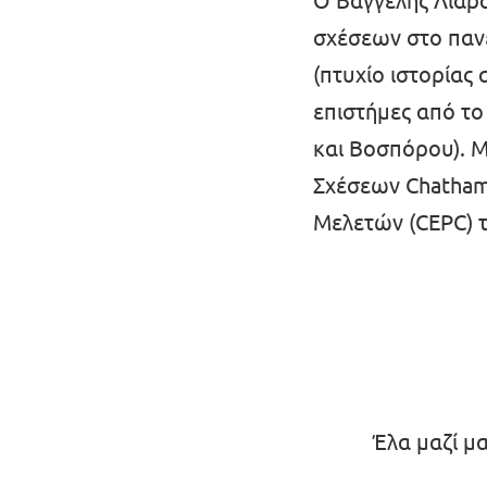
Ο Βαγγέλης Λιάρα
σχέσεων στο πανε
Επικοινωνία
(πτυχίο ιστορίας 
Καταστατικό
επιστήμες από το 
Πολιτική απορρήτου
και Βοσπόρου). Μ
Όροι Χρήσης
Σχέσεων Chatham 
Μελετών (CEPC) τ
Εσωτερικό δίκτυο (Intranet)
Έλα μαζί μ