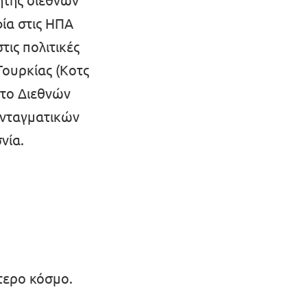
ητής διεθνών
ία στις ΗΠΑ
τις πολιτικές
 Τουρκίας (Κοτς
ύτο Διεθνών
υνταγματικών
νία.
τερο κόσμο.