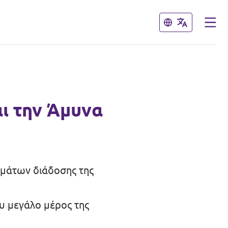
Κλείσιμο
Κλείσιμο
αι την Άμυνα
υμάτων διάδοσης της
υ μεγάλο μέρος της