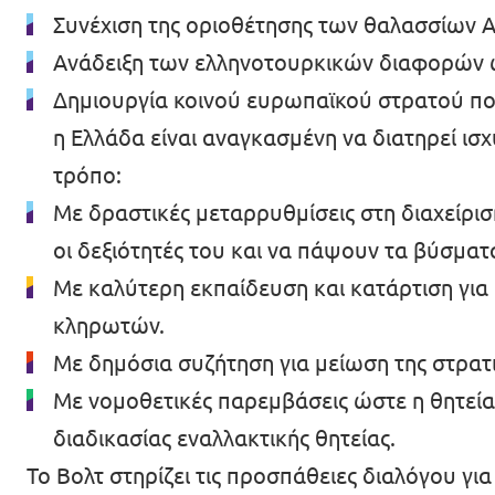
Συνέχιση της οριοθέτησης των θαλασσίων ΑΟ
Βολτ Πορτογαλίας
Ανάδειξη των ελληνοτουρκικών διαφορών ω
Δημιουργία κοινού ευρωπαϊκού στρατού που
Οι άνθρωποι του Βολτ
η Ελλάδα είναι αναγκασμένη να διατηρεί ισ
Κάνε Δωρεά
τρόπο:
Με δραστικές μεταρρυθμίσεις στη διαχείρ
Γίνε Μέλος
οι δεξιότητές του και να πάψουν τα βύσματ
Γίνε Φίλος
Με καλύτερη εκπαίδευση και κατάρτιση για
κληρωτών.
Με δημόσια συζήτηση για μείωση της στρατ
Με νομοθετικές παρεμβάσεις ώστε η θητεία
Έλα μαζί μας!
διαδικασίας εναλλακτικής θητείας.
Το Βολτ στηρίζει τις προσπάθειες διαλόγου γι