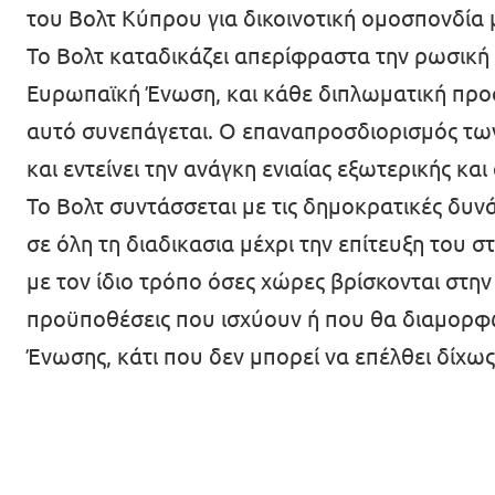
του Βολτ Κύπρου για δικοινοτική ομοσπονδία 
Επικοινωνία
Το Βολτ καταδικάζει απερίφραστα την ρωσική ε
Καταστατικό
Ευρωπαϊκή Ένωση, και κάθε διπλωματική προσ
αυτό συνεπάγεται. Ο επαναπροσδιορισμός των 
Πολιτική απορρήτου
και εντείνει την ανάγκη ενιαίας εξωτερικής κα
Όροι Χρήσης
Το Βολτ συντάσσεται με τις δημοκρατικές δυν
Εσωτερικό δίκτυο (Intranet)
σε όλη τη διαδικασια μέχρι την επίτευξη του
με τον ίδιο τρόπο όσες χώρες βρίσκονται στην
προϋποθέσεις που ισχύουν ή που θα διαμορ
Ένωσης, κάτι που δεν μπορεί να επέλθει δίχω