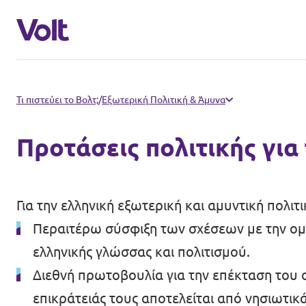
Άλλα Βολτ που μας αρέσουν
Τι πιστεύει το Βολτ;
/
Εξωτερική Πολιτική & Άμυνα
Βολτ Κύπρου
Προτάσεις πολιτικής για
Πολιτικές
Βολτ Γερμανίας
Βολτ Ολλανδίας
Σχετικά με το Volt
Για την ελληνική εξωτερική και αμυντική πολιτι
Περαιτέρω σύσφιξη των σχέσεων με την ομ
Βολτ Ισπανίας
ελληνικής γλώσσας και πολιτισμού.
Ειδήσεις
Βολτ Γαλλίας
Διεθνή πρωτοβουλία για την επέκταση του 
Εκδηλώσεις
Βόλτ Ηνωμένου Βασιλείου
επικράτειάς τους αποτελείται από νησιωτικ