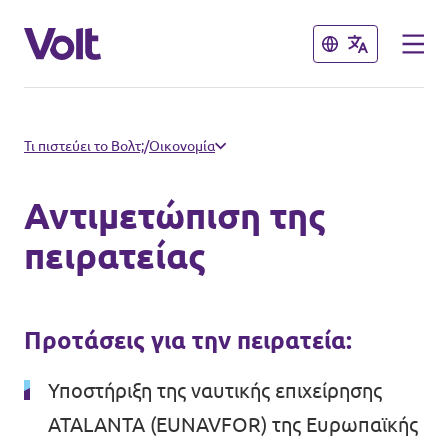
Κλείσιμο
Κλείσιμο
Άλλα Βολτ που μας αρέσουν
Τι πιστεύει το Βολτ;
/
Οικονομία
Βολτ Κύπρου
Αντιμετώπιση της
Πολιτικές
Βολτ Γερμανίας
πειρατείας
Βολτ Ολλανδίας
Σχετικά με το Volt
Βολτ Ισπανίας
Προτάσεις για την πειρατεία:
Ειδήσεις
Βολτ Γαλλίας
Υποστήριξη της ναυτικής επιχείρησης
ATALANTA (EUNAVFOR) της Ευρωπαϊκής
Εκδηλώσεις
Βόλτ Ηνωμένου Βασιλείου