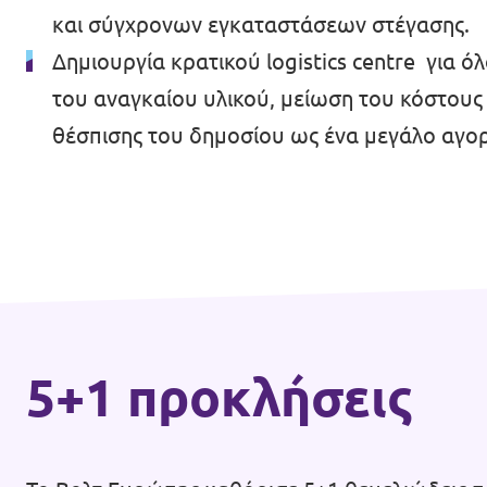
και σύγχρονων εγκαταστάσεων στέγασης.
Βολτ Πορτογαλίας
Δημιουργία κρατικού logistics centre για ό
του αναγκαίου υλικού, μείωση του κόστου
Οι άνθρωποι του Βολτ
θέσπισης του δημοσίου ως ένα μεγάλο αγο
Κάνε Δωρεά
Γίνε Μέλος
Γίνε Φίλος
5+1 προκλήσεις
Έλα μαζί μας!