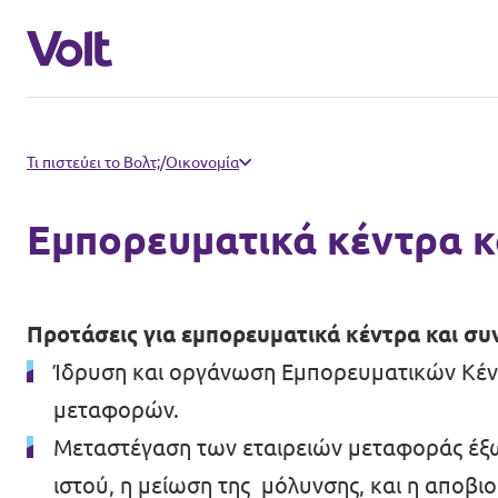
Άλλα Βολτ που μας αρέσουν
Τι πιστεύει το Βολτ;
/
Οικονομία
Βολτ Κύπρου
Εμπορευματικά κέντρα 
Πολιτικές
Βολτ Γερμανίας
Βολτ Ολλανδίας
Σχετικά με το Volt
Προτάσεις για εμπορευματικά κέντρα και σ
Ίδρυση και οργάνωση Εμπορευματικών Κέντ
Βολτ Ισπανίας
μεταφορών.
Ειδήσεις
Βολτ Γαλλίας
Μεταστέγαση των εταιρειών μεταφοράς έξω
Εκδηλώσεις
Βόλτ Ηνωμένου Βασιλείου
ιστού, η μείωση της μόλυνσης, και η αποβ