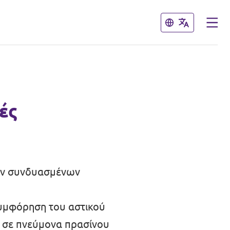
Κλείσιμο
Κλείσιμο
ές
των συνδυασμένων
συμφόρηση του αστικού
ς σε πνεύμονα πρασίνου