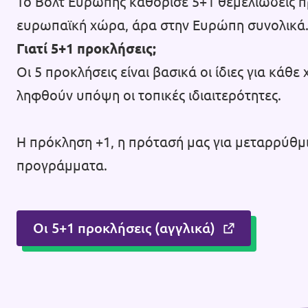
Το Βολτ Ευρώπης καθόρισε 5+1 θεμελιώδεις π
ευρωπαϊκή χώρα, άρα στην Ευρώπη συνολικά
Επικοινωνία
Γιατί 5+1 προκλήσεις;
Καταστατικό
Οι 5 προκλήσεις είναι βασικά οι ίδιες για κά
Πολιτική απορρήτου
ληφθούν υπόψη οι τοπικές ιδιαιτερότητες.
Όροι Χρήσης
Η πρόκληση +1, η πρότασή μας για μεταρρύθμισ
Εσωτερικό δίκτυο (Intranet)
προγράμματα.
Οι 5+1 προκλήσεις (αγγλικά)